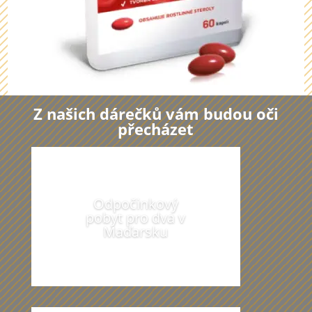
Z našich dárečků vám budou oči
přecházet
Odpočinkový
pobyt pro dva v
Maďarsku