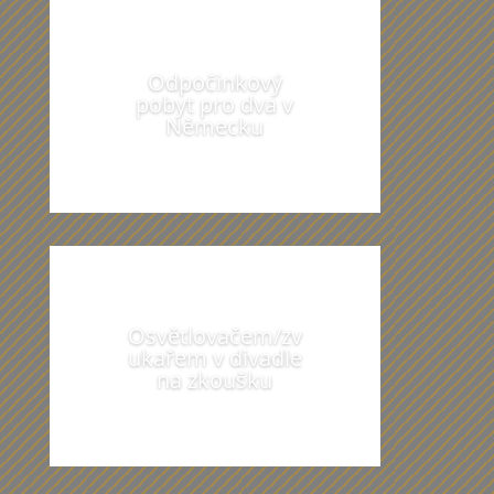
Odpočinkový
pobyt pro dva v
Německu
Osvětlovačem/zv
ukařem v divadle
na zkoušku