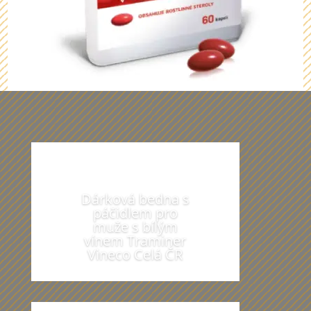
Z našich dárečků vám budou oči
přecházet
Dárková bedna s
páčidlem pro
muže s bílým
vínem Traminer
Vineco Celá ČR