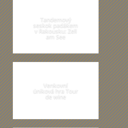
Tandemový
seskok padákem
v Rakousku: Zell
am See
Venkovní
úniková hra Tour
de wine