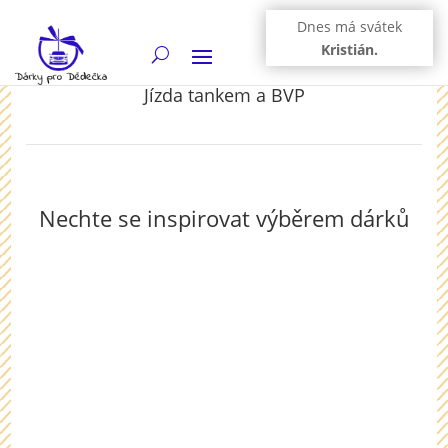
Dnes má svátek
Kristián.
Jízda tankem a BVP
Nechte se inspirovat výběrem dárků
Zážitková jízda v obrněném bojovém tanku T-55
probíhá v Milovicích, kde je k vidění i celá řada další