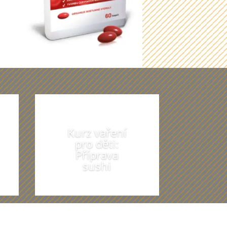
t
Kurz vaření
pro děti:
Příprava
sushi