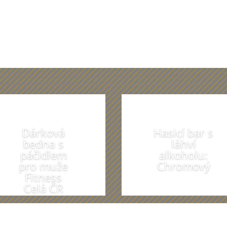
Z našich dárečků vám budou oči přecháze
Dárková
Hasicí bar s
bedna s
láhví
páčidlem
alkoholu:
pro muže
Chromový
Fitness
Celá ČR