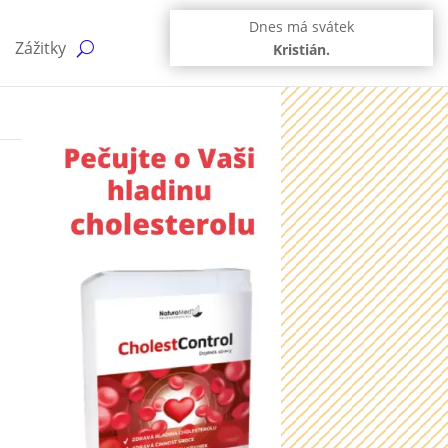
Dnes má svátek
Zážitky
Kristián.