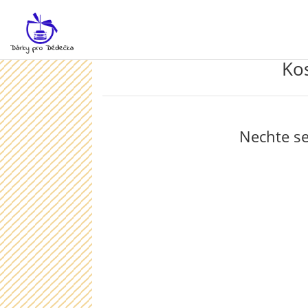
Ko
Nechte se
Během hodinového kosmetického ošetření s
francouzskou...