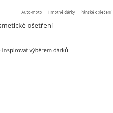
Auto-moto
Hmotné dárky
Pánské oblečení
smetické ošetření
 inspirovat výběrem dárků
e o vás postará profesionální kosmetička, která používá luxusní