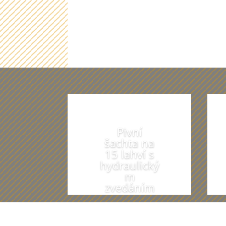
Pivní
šachta na
15 lahví s
hydraulický
m
zvedáním