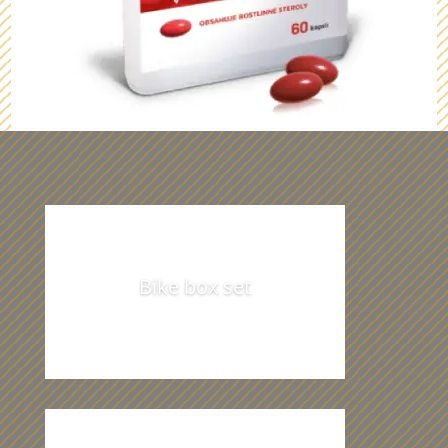
Z našich dárečků vám budou oči
přecházet
Bike box set