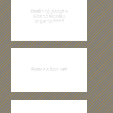
Rodinný pobyt v
Grand Hotelu
Imperial****
Banana box set