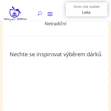
Dnes má svátek
Lada.
Netradiční
Nechte se inspirovat výběrem dárků
Čtyřhodinový zážitek probíhá v divadle Procity v
Praze, kde na sebe po příchodu hodíte