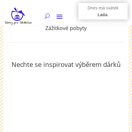
Dnes má svátek
Lada.
Zážitkové pobyty
Nechte se inspirovat výběrem dárků
Netradiční dárek pro muže i ženu nebo pár. Rodinný
pobyt ve čtyřhvězdičkovém hotelu Imperial na 2 noci