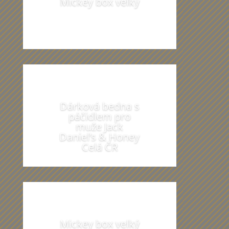
Mickey box velký
Dárková bedna s
páčidlem pro
muže Jack
Daniel’s & Honey
Celá ČR
Mickey box velký