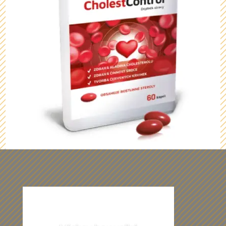
Z našich dárečků vám budou oči
přecházet