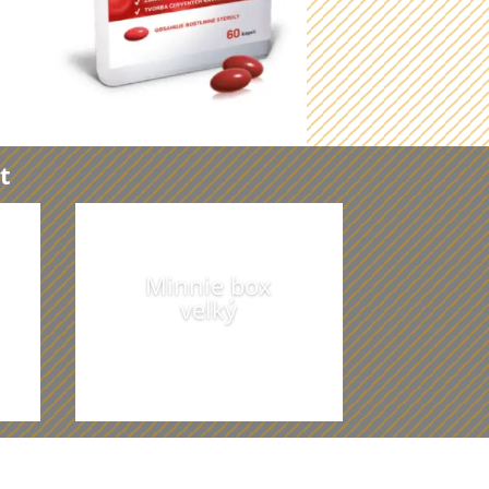
t
Minnie box
velký