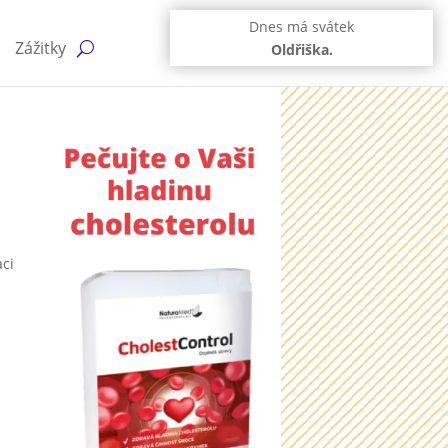
Dnes má svátek
Zážitky
Oldřiška.
aci