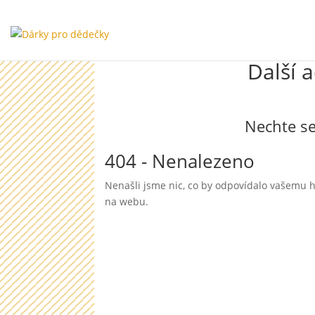
Další 
Nechte se
404 - Nenalezeno
Nenašli jsme nic, co by odpovídalo vašemu h
na webu.