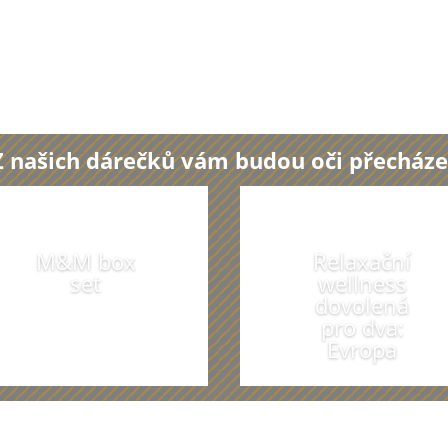
Z našich dárečků vám budou oči přecháze
M&M box
Relaxační
set
wellness
dovolená
pro dva:
Evropa