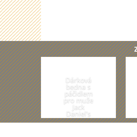
Dárková
bedna s
páčidlem
pro muže
Jack
Daniel’s
Honey &
Fire Celá
ČR