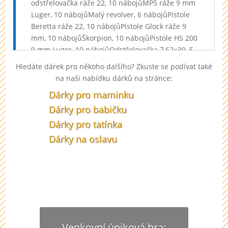
odstřelovačka ráže 22, 10 nábojůMP5 ráže 9 mm
Luger, 10 nábojůMalý revolver, 6 nábojůPistole
Beretta ráže 22, 10 nábojůPistole Glock ráže 9
mm, 10 nábojůŠkorpion, 10 nábojůPistole HS 200
9 mm Luger, 10 nábojůOdstřelovačka 7,62×39, 5
nábojůSA 58, 5 nábojůV ceně sportovní střelby
Hledáte dárek pro někoho dalšího? Zkuste se podívat také
pro děti je pronájem střelnice, instruktor,
na naši nabídku dárků na stránce:
ochrana sluchu a zraku. A samozřejmě pak také
Dárky pro maminku
náboje a zapůjčení zbraní., Sportovní střelba na
střelnici pro děti Co dělat v Královéhradeckém
Dárky pro babičku
kraji? Vyrazte za zážitky
Dárky pro tatínka
Dárky na oslavu
U nás najdete vždy ten správný dárek pro
dědečka. Ať má narozeniny nebo svátek, uděláte
mu radost dárkem od nás.
Venkovní úniková hra: