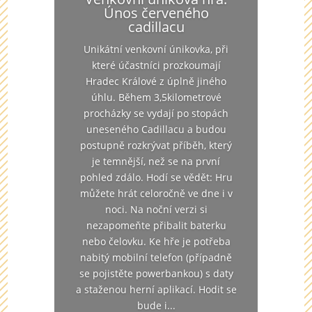
Únos červeného
cadillacu
Unikátní venkovní únikovka, při
které účastníci prozkoumají
Hradec Králové z úplně jiného
úhlu. Během 3,5kilometrové
procházky se vydají po stopách
uneseného Cadillacu a budou
postupně rozkrývat příběh, který
je temnější, než se na první
pohled zdálo. Hodí se vědět: Hru
můžete hrát celoročně ve dne i v
noci. Na noční verzi si
nezapomeňte přibalit baterku
nebo čelovku. Ke hře je potřeba
nabitý mobilní telefon (případně
se pojistěte powerbankou) s daty
a staženou herní aplikací. Hodit se
bude i...