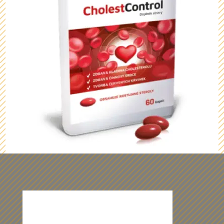
Z našich dárečků vám budou oči
přecházet