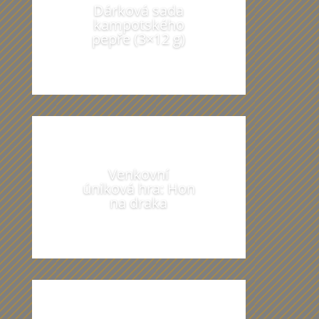
Dárková sada
kampotského
pepře (3×12 g)
Venkovní
úniková hra: Hon
na draka