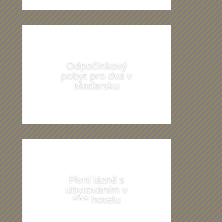
Odpočinkový
pobyt pro dva v
Maďarsku
Pivní lázně s
ubytováním v
*** hotelu