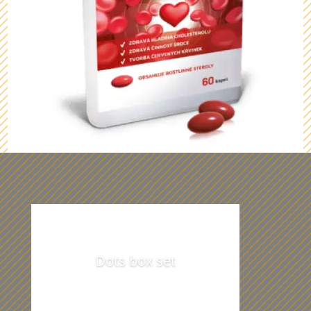
Z našich dárečků vám budou oči
přecházet
Dots box set