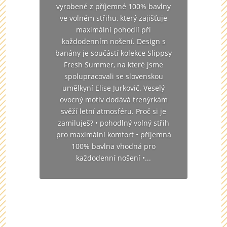
vyrobené z příjemné 100% bavlny
ve volném střihu, který zajišťuje
maximální pohodlí při
každodenním nošení. Design s
banány je součástí kolekce Slippsy
Fresh Summer, na které jsme
spolupracovali se slovenskou
umělkyní Elise Jurkovič. Veselý
ovocný motiv dodává trenýrkám
svěží letní atmosféru. Proč si je
zamiluješ? • pohodlný volný střih
pro maximální komfort • příjemná
100% bavlna vhodná pro
každodenní nošení •...
Chcete se dozvědět více o
tomto dárku