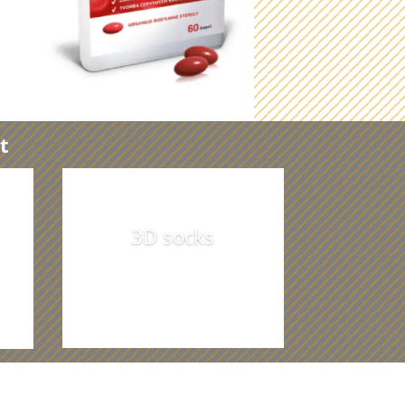
t
3D socks