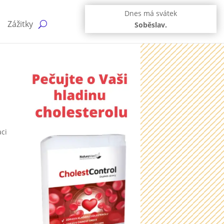
Dnes má svátek
Zážitky
Soběslav.
aci