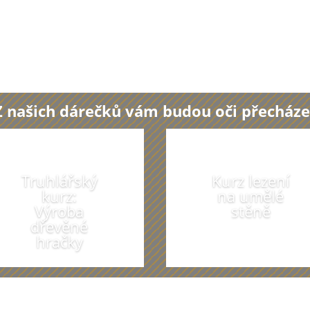
Z našich dárečků vám budou oči přecháze
Truhlářský
Kurz lezení
kurz:
na umělé
Výroba
stěně
dřevěné
hračky