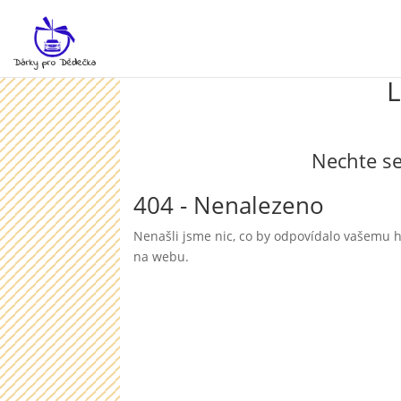
L
Nechte se
404 - Nenalezeno
Nenašli jsme nic, co by odpovídalo vašemu h
na webu.