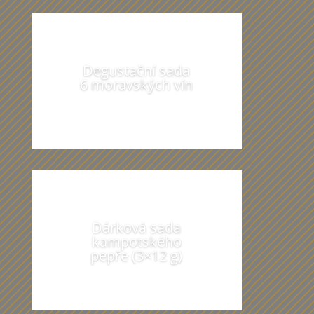
Degustační sada
6 moravských vín
Dárková sada
kampotského
pepře (3×12 g)