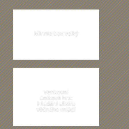
přecházet
Minnie box velký
Venkovní
úniková hra:
Hledání elixíru
věčného mládí