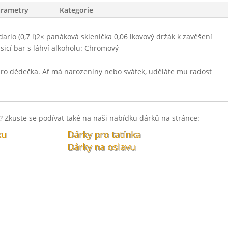
arametry
Kategorie
rio (0,7 l)2× panáková sklenička 0,06 lkovový držák k zavěšení
sicí bar s láhví alkoholu: Chromový
pro dědečka. Ať má narozeniny nebo svátek, uděláte mu radost
 Zkuste se podívat také na naši nabídku dárků na stránce:
ku
Dárky pro tatínka
Dárky na oslavu