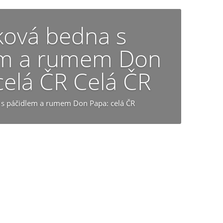
ková bedna s
em a rumem Don
celá ČR Celá ČR
s páčidlem a rumem Don Papa: celá ČR
dozvědět více o tomto dárku