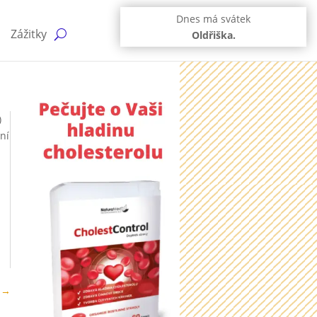
Dnes má svátek
Zážitky
Oldřiška.
)
ní
→