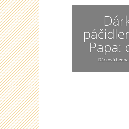
Dár
páčidl
Papa: 
Dárková bedna 
Chcete se 