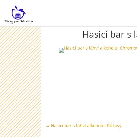
Hasicí bar s
←
Hasicí bar s láhví alkoholu: Růžový