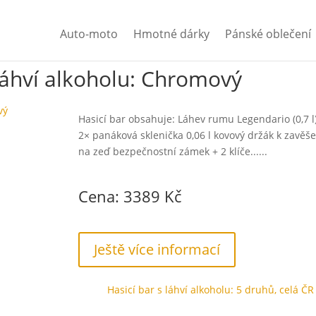
Auto-moto
Hmotné dárky
Pánské oblečení
 láhví alkoholu: Chromový
Hasicí bar obsahuje: Láhev rumu Legendario (0,7 l
2× panáková sklenička 0,06 l kovový držák k zavěše
na zeď bezpečnostní zámek + 2 klíče......
Cena: 3389 Kč
Ještě více informací
Hasicí bar s láhví alkoholu: 5 druhů, celá ČR