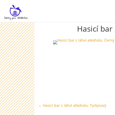
Hasicí bar
←
Hasicí bar s láhví alkoholu: Tyrkysový