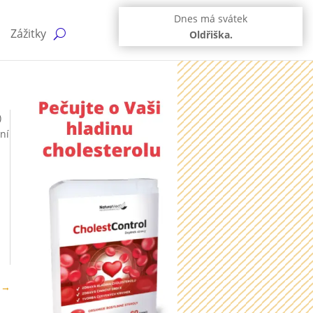
Dnes má svátek
Zážitky
Oldřiška.
)
ní
→