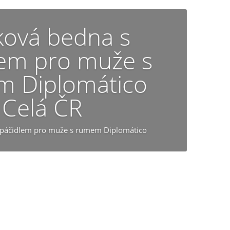
ková bedna s
lem pro muže s
 Diplomático
Celá ČR
 páčidlem pro muže s rumem Diplomático
dozvědět více o tomto dárku