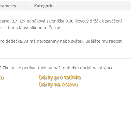
arametry
Kategorie
rio (0,7 l)2× panáková sklenička 0,06 lkovový držák k zavěšení
icí bar s láhví alkoholu: Černý
pro dědečka. Ať má narozeniny nebo svátek, uděláte mu radost
 Zkuste se podívat také na naši nabídku dárků na stránce:
ku
Dárky pro tatínka
Dárky na oslavu