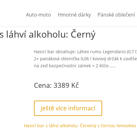
Auto-moto
Hmotné dárky
Pánské oblečení
 s láhví alkoholu: Černý
Hasicí bar obsahuje: Láhev rumu Legendario (0,7 l
2× panáková sklenička 0,06 l kovový držák k zavěše
na zeď bezpečnostní zámek + 2 klíče......
Cena: 3389 Kč
Ještě více informací
Hasicí bar s láhví alkoholu: Červený s černou lemovkou