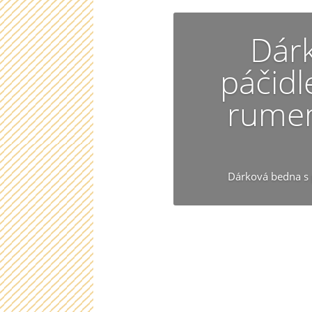
Dár
páčid
rumem
Dárková bedna s
Chcete se 