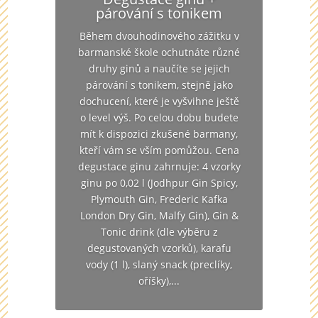
párování s tonikem
Během dvouhodinového zážitku v
barmanské škole ochutnáte různé
druhy ginů a naučíte se jejich
párování s tonikem, stejně jako
dochucení, které je vyšvihne ještě
o level výš. Po celou dobu budete
mít k dispozici zkušené barmany,
kteří vám se vším pomůžou. Cena
degustace ginu zahrnuje: 4 vzorky
ginu po 0,02 l (Jodhpur Gin Spicy,
Plymouth Gin, Frederic Kafka
London Dry Gin, Malfy Gin), Gin &
Tonic drink (dle výběru z
degustovaných vzorků), karafu
vody (1 l), slaný snack (preclíky,
oříšky),...