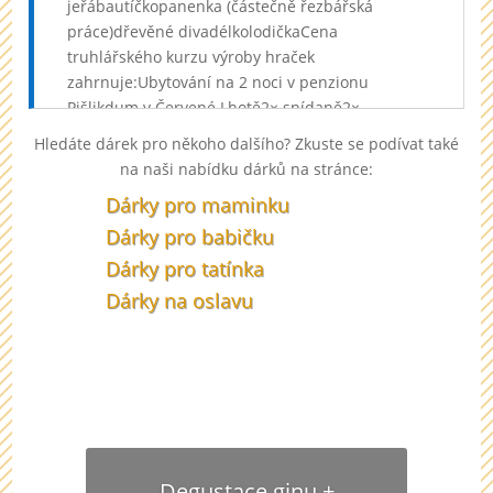
jeřábautíčkopanenka (částečně řezbářská
práce)dřevěné divadélkolodičkaCena
truhlářského kurzu výroby hraček
zahrnuje:Ubytování na 2 noci v penzionu
Pišlikdum v Červené Lhotě2× snídaně2×
večeřeKávu, čajMateriál na výrobu
Hledáte dárek pro někoho dalšího? Zkuste se podívat také
hračkaOdměnu lektoroviV ceně kurzu nejsou
na naši nabídku dárků na stránce:
zahrnuté obědy a nápoje, ty si můžete připravit v
Dárky pro maminku
kuchyni, která je k dispozici. Nezapomeňte si
přibalit pracovní oděv a obuv. V dílně bývá okolo
Dárky pro babičku
17 °C, takže oblečení nepodceňte., Truhlářský
Dárky pro tatínka
kurz: Výroba dřevěné hračky Zážitky Olomoucký
Dárky na oslavu
kraj: Od adrenalinu po pohodu
U nás najdete vždy ten správný dárek pro
dědečka. Ať má narozeniny nebo svátek, uděláte
mu radost dárkem od nás.
Degustace ginu +