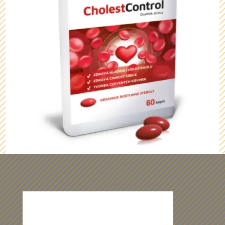
Z našich dárečků vám budou oči
přecházet