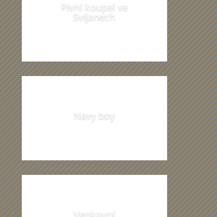
Pivní koupel ve
Svijanech
Navy boy
Venkovní