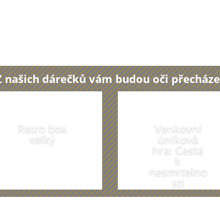
Z našich dárečků vám budou oči přecháze
Retro box
Venkovní
velký
úniková
hra: Cesta
k
nesmrtelno
sti