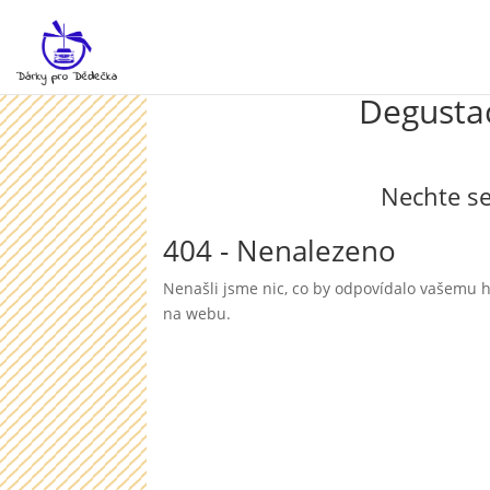
Degustac
Nechte se
404 - Nenalezeno
Nenašli jsme nic, co by odpovídalo vašemu h
na webu.