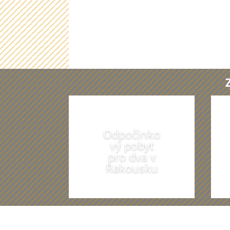
Odpočinko
vý pobyt
pro dva v
Rakousku