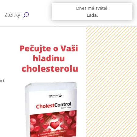
Dnes má svátek
Zážitky
Lada.
aci