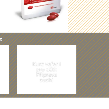
t
Kurz vaření
pro děti:
Příprava
sushi