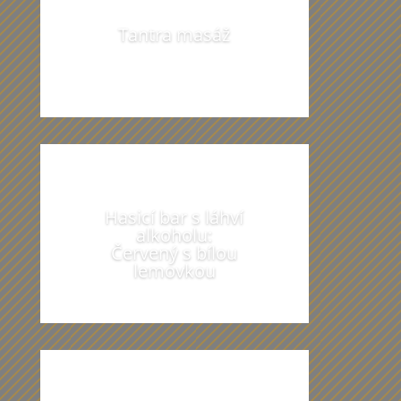
Tantra masáž
Hasicí bar s láhví
alkoholu:
Červený s bílou
lemovkou