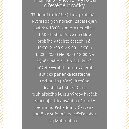
dřevěné hračky
Třídenní truhlářský kurz probíhá v
Rychlebských horách. Začátek je v
pátek v 18:00, konec v neděli ve
12:00 hodin. Práce na dílně
probíhá v těchto časech: Pá:
19:00–21:00 So: 9:00–12:00 a
13:00–20:00 Ne: 9:00–12:00 Na
výběr máte z 5 hraček, které
můžete vyrobit: mostový jeřáb
autíčko panenka (částečně
řezbářská práce) dřevěné
divadélko lodička Cena
truhlářského kurzu výroby hraček
zahrnuje: Ubytování na 2 noci v
penzionu Pišlikdum v Červené
Lhotě 2× snídaně 2× večeře Kávu,
čaj Materiál na...