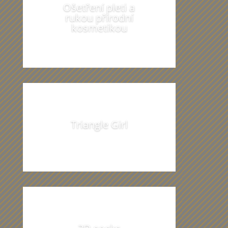
Ošetření pleti a
rukou přírodní
kosmetikou
Triangle Girl