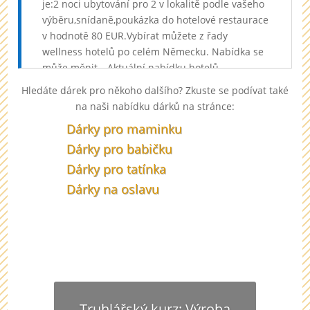
je:2 noci ubytování pro 2 v lokalitě podle vašeho
výběru,snídaně,poukázka do hotelové restaurace
v hodnotě 80 EUR.Vybírat můžete z řady
wellness hotelů po celém Německu. Nabídka se
může měnit. „Aktuální nabídku hotelů
najdete zde.“ Poukaz má platnost 1 rok bez
Hledáte dárek pro někoho dalšího? Zkuste se podívat také
možnosti prodloužení., Relaxační wellness pobyt
na naši nabídku dárků na stránce:
pro dva v Německu Ty nejlepší zážitkové dárky v
Dárky pro maminku
zahraničí
Dárky pro babičku
U nás najdete vždy ten správný dárek pro
Dárky pro tatínka
dědečka. Ať má narozeniny nebo svátek, uděláte
Dárky na oslavu
mu radost dárkem od nás.
Truhlářský kurz: Výroba