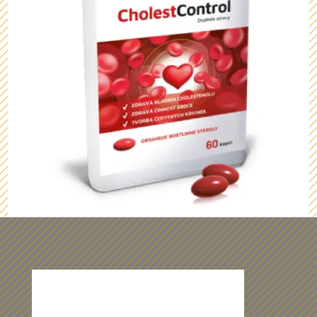
Z našich dárečků vám budou oči
přecházet