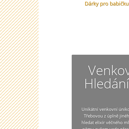
Dárky pro babičku
Venkov
Hledání
Unikátní venkovní úniko
Třebovou z úplně jiné
hledat elixír věčného ml