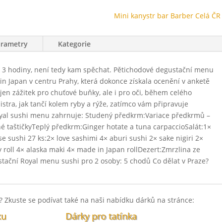
Mini kanystr bar Barber Celá ČR
arametry
Kategorie
až 3 hodiny, není tedy kam spěchat. Pětichodové degustační menu
in Japan v centru Prahy, která dokonce získala ocenění v anketě
ejen zážitek pro chuťové buňky, ale i pro oči, během celého
stra, jak tančí kolem ryby a rýže, zatímco vám připravuje
oyal sushi menu zahrnuje: Studený předkrm:Variace předkrmů –
é taštičkyTeplý předkrm:Ginger hotate a tuna carpaccioSalát:1×
sushi 27 ks:2× love sashimi 4× aburi sushi 2× sake nigiri 2×
 roll 4× alaska maki 4× made in Japan rollDezert:Zmrzlina ze
tační Royal menu sushi pro 2 osoby: 5 chodů Co dělat v Praze?
pro dědečka. Ať má narozeniny nebo svátek, uděláte mu radost
 Zkuste se podívat také na naši nabídku dárků na stránce:
ku
Dárky pro tatínka