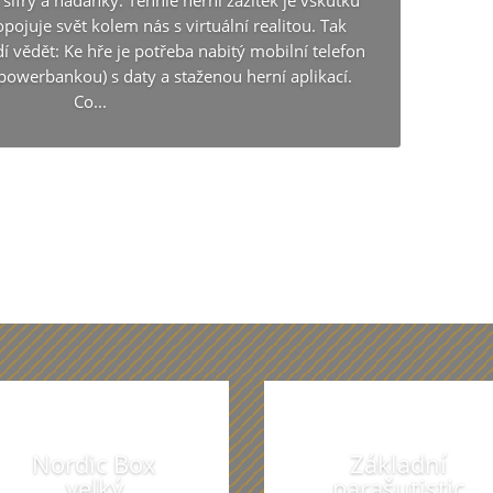
ifry a hádanky. Tenhle herní zážitek je vskutku
pojuje svět kolem nás s virtuální realitou. Tak
í vědět: Ke hře je potřeba nabitý mobilní telefon
 powerbankou) s daty a staženou herní aplikací.
Co...
dozvědět více o tomto dárku
Z našich dárečků vám budou oči přecháze
Nordic Box
Základní
velký
parašutistic