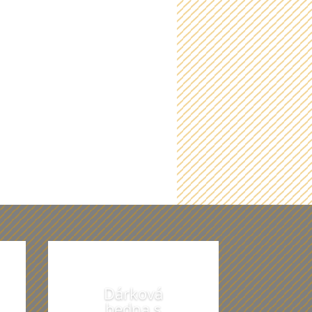
t
Dárková
bedna s