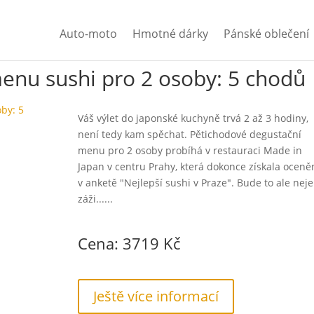
Auto-moto
Hmotné dárky
Pánské oblečení
enu sushi pro 2 osoby: 5 chodů
Váš výlet do japonské kuchyně trvá 2 až 3 hodiny,
není tedy kam spěchat. Pětichodové degustační
menu pro 2 osoby probíhá v restauraci Made in
Japan v centru Prahy, která dokonce získala oceně
v anketě "Nejlepší sushi v Praze". Bude to ale nej
záži......
Cena: 3719 Kč
Ještě více informací