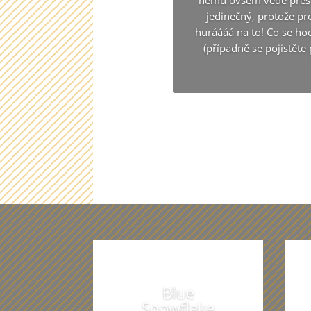
němu ovšem vede přes š
jedinečný, protože pro
huráááá na to! Co se hod
(případně se pojistěte
Chcete se 
Blue
Snowflake