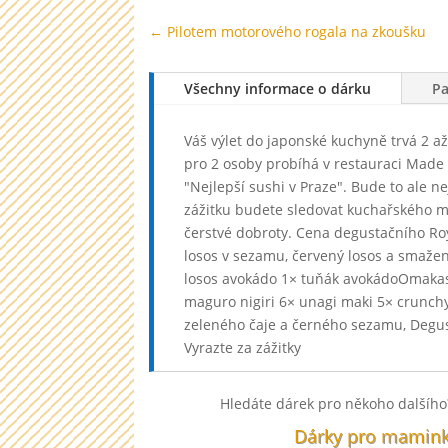
←
Pilotem motorového rogala na zkoušku
Všechny informace o dárku
P
Váš výlet do japonské kuchyně trvá 2 
pro 2 osoby probíhá v restauraci Made 
"Nejlepší sushi v Praze". Bude to ale n
zážitku budete sledovat kuchařského mi
čerstvé dobroty. Cena degustačního R
losos v sezamu, červený losos a smažen
losos avokádo 1× tuňák avokádoOmakase 
maguro nigiri 6× unagi maki 5× crunchy
zeleného čaje a černého sezamu, Degus
Vyrazte za zážitky
U nás najdete vždy ten správný dárek 
Hledáte dárek pro někoho dalšího?
dárkem od nás.
Dárky pro mamin