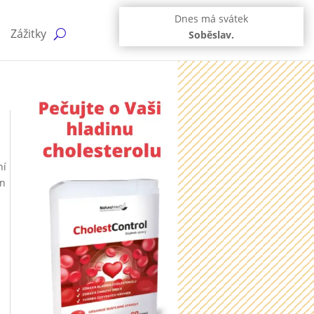
Dnes má svátek
Zážitky
Soběslav.
ní
en