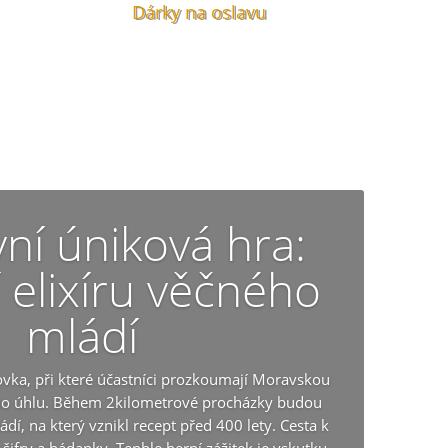
Dárky na oslavu
ní úniková hra:
 elixíru věčného
mládí
vka, při které účastníci prozkoumají Moravskou
ho úhlu. Během 2kilometrové procházky budou
ádí, na který vznikl recept před 400 lety. Cesta k