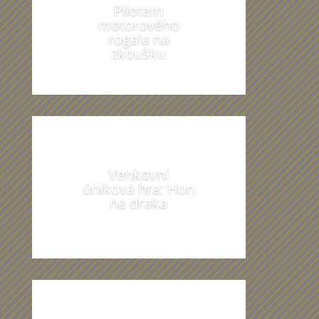
Pilotem
motorového
rogala na
zkoušku
Venkovní
úniková hra: Hon
na draka