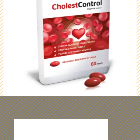
Z našich dárečků vám budou oči
přecházet