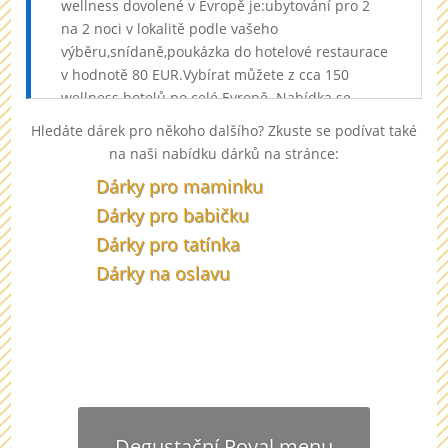
wellness dovolené v Evropě je:ubytování pro 2
na 2 noci v lokalitě podle vašeho
výběru,snídaně,poukázka do hotelové restaurace
v hodnotě 80 EUR.Vybírat můžete z cca 150
wellness hotelů po celé Evropě. Nabídka se
může měnit. „Aktuální nabídku hotelů
Hledáte dárek pro někoho dalšího? Zkuste se podívat také
najdete zde.“ Poukaz má platnost 1 rok bez
na naši nabídku dárků na stránce:
možnosti prodloužení., Relaxační wellness
Dárky pro maminku
dovolená pro dva: Evropa Ty nejlepší zážitkové
dárky v zahraničí
Dárky pro babičku
Dárky pro tatínka
U nás najdete vždy ten správný dárek pro
Dárky na oslavu
dědečka. Ať má narozeniny nebo svátek, uděláte
mu radost dárkem od nás.
Degustační Royal menu