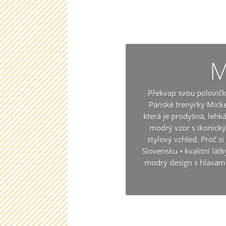
M
Překvap svou polovič
Pánské trenýrky Mick
která je prodyšná, lehk
modrý vzor s ikonick
stylový vzhled. Proč s
Slovensku • kvalitní látk
modrý design s hlavam
Chcete se 