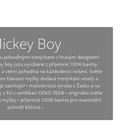
ickey Boy
ku pohodlnými trenýrkami s hravým designem!
ey boy jsou vyrobené z příjemné 100% bavlny,
á a velmi pohodlná na každodenní nošení. Světle
ými hlavami myšky dodává trenýrkám veselý a
i je zamiluje? • malosériová výroba v Česku a na
y z EU s certifikací OEKO-TEX® • originální světle
i myšky • příjemná 100% bavlna pro maximální
pohodlí klíčová...
dozvědět více o tomto dárku