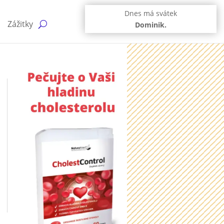
Dnes má svátek
Zážitky
Dominik.